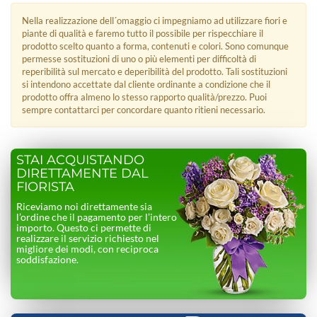
Nella realizzazione dell´omaggio ci impegniamo ad utilizzare fiori e
piante di qualità e faremo tutto il possibile per rispecchiare il
prodotto scelto quanto a forma, contenuti e colori. Sono comunque
permesse sostituzioni di uno o più elementi per difficoltà di
reperibilità sul mercato e deperibilità del prodotto. Tali sostituzioni
si intendono accettate dal cliente ordinante a condizione che il
prodotto offra almeno lo stesso rapporto qualità/prezzo. Puoi
sempre contattarci per concordare quanto ritieni necessario.
STAI ACQUISTANDO
DIRETTAMENTE DAL
FIORISTA
Riceviamo noi direttamente sia
l’ordine che il pagamento per l’intero
importo. Questo ci permette di
realizzare il servizio richiesto nel
migliore dei modi, con reciproca
soddisfazione.