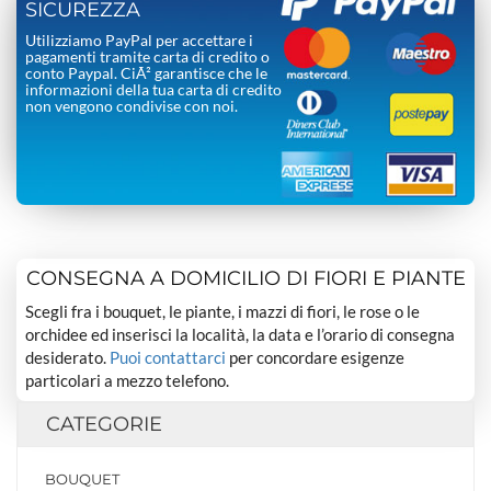
SICUREZZA
Utilizziamo PayPal per accettare i
pagamenti tramite carta di credito o
conto Paypal. CiÃ² garantisce che le
informazioni della tua carta di credito
non vengono condivise con noi.
CONSEGNA A DOMICILIO DI FIORI E PIANTE
Scegli fra i bouquet, le piante, i mazzi di fiori, le rose o le
orchidee ed inserisci la località, la data e l’orario di consegna
desiderato.
Puoi contattarci
per concordare esigenze
particolari a mezzo telefono.
CATEGORIE
BOUQUET